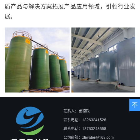
质产品与解决方案拓展产品应用领域，引领行业发
展。
上
下
联系人：崔德政
联系电话：18263241526
联系电话：18763248658
公司邮箱：ztiwater@163.com