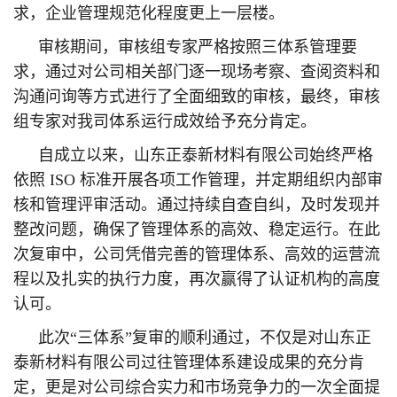
求，企业管理规范化程度更上一层楼。
审核期间，审核组专家严格按照三体系管理要
求，通过对公司相关部门逐一现场考察、查阅资料和
沟通问询等方式进行了全面细致的审核，最终，审核
组专家对我司体系运行成效给予充分肯定。
自成立以来，山东正泰新材料有限公司始终严格
依照 ISO 标准开展各项工作管理，并定期组织内部审
核和管理评审活动。通过持续自查自纠，及时发现并
整改问题，确保了管理体系的高效、稳定运行。在此
次复审中，公司凭借完善的管理体系、高效的运营流
程以及扎实的执行力度，再次赢得了认证机构的高度
认可。
此次“三体系”复审的顺利通过，不仅是对山东正
泰新材料有限公司过往管理体系建设成果的充分肯
定，更是对公司综合实力和市场竞争力的一次全面提