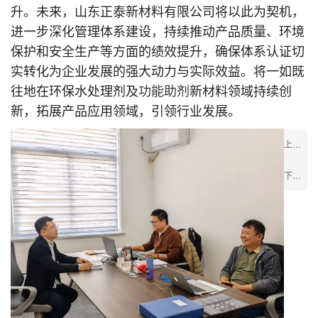
升。未来，山东正泰新材料有限公司将以此为契机，
进一步深化管理体系建设，持续推动产品质量、环境
保护和安全生产等方面的绩效提升，确保体系认证切
实转化为企业发展的强大动力与实际效益。将一如既
往地在环保水处理剂及
功能助剂
新材料领域持续创
新，拓展产品应用领域，引领行业发展。
上一篇：
下一篇：